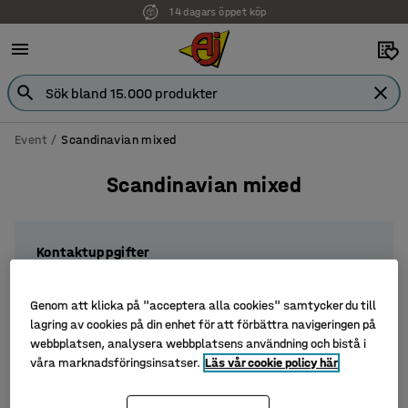
14 dagars öppet köp
Faktura för företag
Event
Scandinavian mixed
Scandinavian mixed
Kontaktuppgifter
Vänligen fyll i dina uppgifter nedan så kontaktar vi
Genom att klicka på "acceptera alla cookies" samtycker du till
dig efter eventet!
lagring av cookies på din enhet för att förbättra navigeringen på
webbplatsen, analysera webbplatsens användning och bistå i
Typ av organisation
våra marknadsföringsinsatser.
Läs vår cookie policy här
Privat
Offentlig sektor